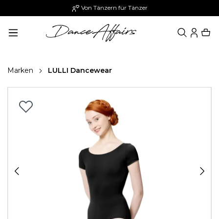
Von Tänzern für Tänzer
alt springen
Marken
LULLI Dancewear
Bildergalerie überspringen