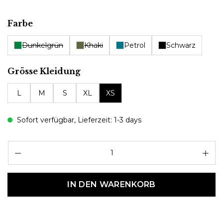
auswählen
Farbe
Dunkelgrün
Khaki
Petrol
Schwarz
auswählen
Grösse Kleidung
L
M
S
XL
XS
Sofort verfügbar, Lieferzeit: 1-3 days
Pr
IN DEN WARENKORB