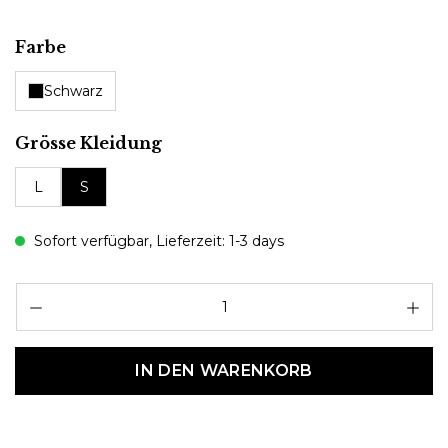
auswählen
Farbe
Schwarz
auswählen
Grösse Kleidung
L
S
Sofort verfügbar, Lieferzeit: 1-3 days
Pr
IN DEN WARENKORB