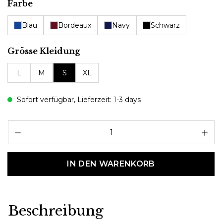
auswählen
Farbe
Blau
Bordeaux
Navy
Schwarz
auswählen
Grösse Kleidung
L
M
S
XL
Sofort verfügbar, Lieferzeit: 1-3 days
Pr
IN DEN WARENKORB
Beschreibung