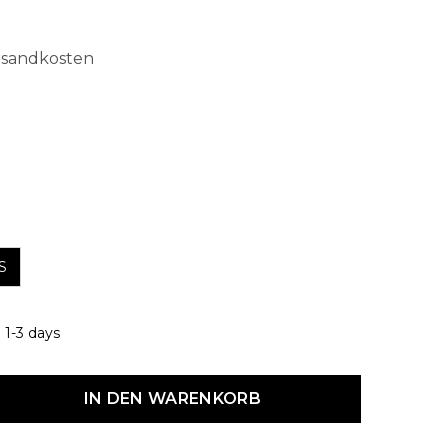
ersandkosten
hlen
S
 1-3 days
dukt Anzahl: Gib den gewünschten Wert ein oder benutze die Schaltf
IN DEN WARENKORB