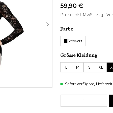
59,90 €
Preise inkl. MwSt. zzgl. V
auswählen
Farbe
Schwarz
auswä
Grösse Kleidung
L
M
S
XL
X
Sofort verfügbar, Lieferzeit:
Pro