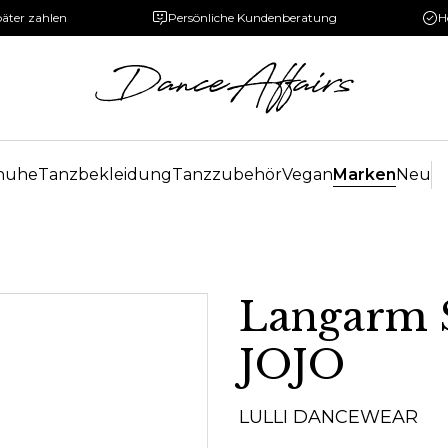
päter zahlen
Persönliche Kundenberatung
H
huhe
Tanzbekleidung
Tanzzubehör
Vegan
Marken
Neu
Langarm S
JOJO
LULLI DANCEWEAR