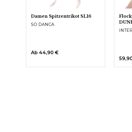
Damen Spitzentrikot SL16
Flock
DUN
SO DANCA
INTE
Ab
44,90 €
59,9