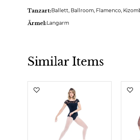
Tanzart:
Ballett
, Ballroom
, Flamenco
, Kizom
Ärmel:
Langarm
Similar Items
Produktgalerie überspringen