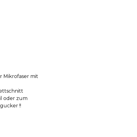
 Mikrofaser mit
ettschnitt
il oder zum
gucker !!