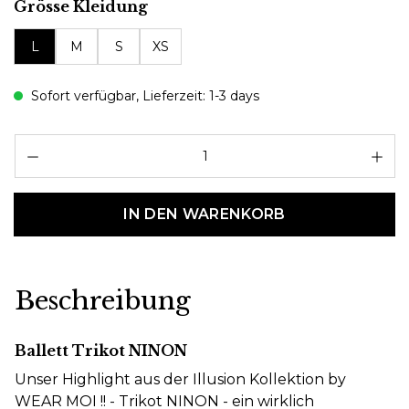
auswählen
Grösse Kleidung
L
M
S
XS
Sofort verfügbar, Lieferzeit: 1-3 days
Pr
IN DEN WARENKORB
Beschreibung
Ballett Trikot NINON
Unser Highlight aus der Illusion Kollektion by
WEAR MOI !! - Trikot NINON - ein wirklich