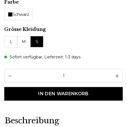
auswählen
Farbe
Schwarz
auswählen
Grösse Kleidung
L
M
S
Sofort verfügbar, Lieferzeit: 1-3 days
Pr
IN DEN WARENKORB
Beschreibung