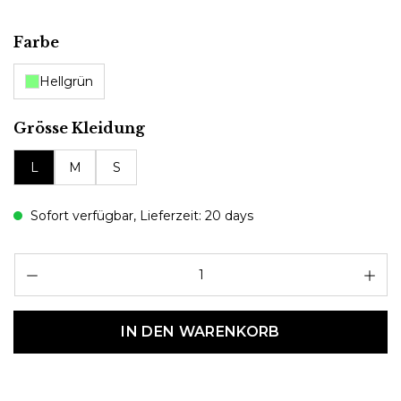
auswählen
Farbe
Hellgrün
auswählen
Grösse Kleidung
L
M
S
Sofort verfügbar, Lieferzeit: 20 days
Pr
IN DEN WARENKORB