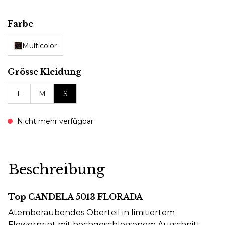
auswählen
Farbe
Multicolor
auswählen
Grösse Kleidung
L
M
S
Nicht mehr verfügbar
Beschreibung
Top CANDELA 5013 FLORADA
Atemberaubendes Oberteil in limitiertem
Flowerprint mit hochgeschlossenem Ausschnitt