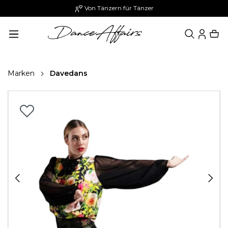
Von Tänzern für Tänzer
alt springen
Marken
Davedans
Bildergalerie überspringen