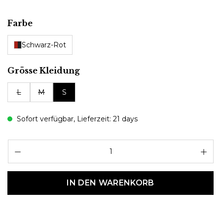
auswählen
Farbe
Schwarz-Rot
auswählen
Grösse Kleidung
L
M
S
Sofort verfügbar, Lieferzeit: 21 days
Pr
IN DEN WARENKORB