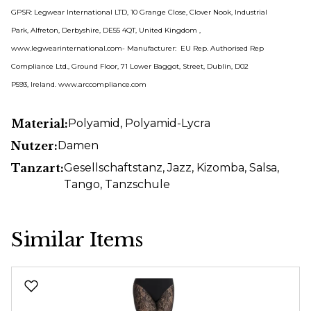
GPSR: Legwear International LTD, 10 Grange Close, Clover Nook, Industrial
Park, Alfreton, Derbyshire, DE55 4QT, United Kingdom ,
www.legwearinternational.com- Manufacturer: EU Rep. Authorised Rep
Compliance Ltd., Ground Floor, 71 Lower Baggot, Street, Dublin, D02
P593, Ireland. www.arccompliance.com
Material:
Polyamid
, Polyamid-Lycra
Nutzer:
Damen
Tanzart:
Gesellschaftstanz
, Jazz
, Kizomba
, Salsa
,
Tango
, Tanzschule
Similar Items
Produktgalerie überspringen