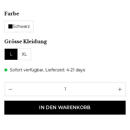
auswählen
Farbe
Schwarz
auswählen
Grösse Kleidung
L
XL
Sofort verfügbar, Lieferzeit: 4-21 days
Pr
IN DEN WARENKORB