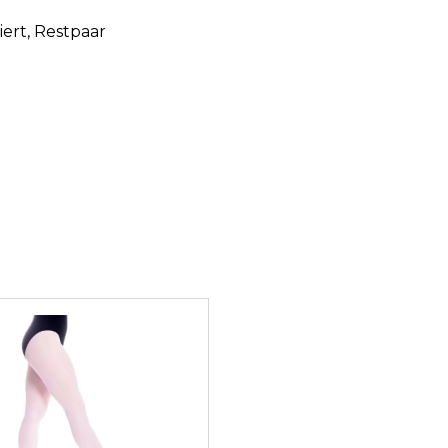
iert
, Restpaar