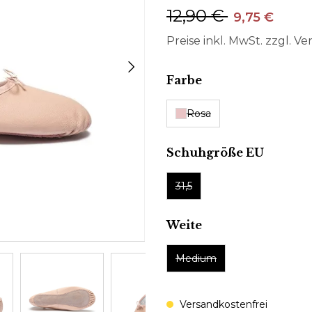
12,90 €
9,75 €
Preise inkl. MwSt. zzgl. V
auswählen
Farbe
Rosa
auswäh
Schuhgröße EU
31,5
auswählen
Weite
Medium
Versandkostenfrei