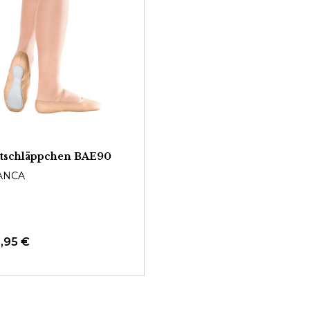
ttschläppchen BAE90
ANCA
5,95 €