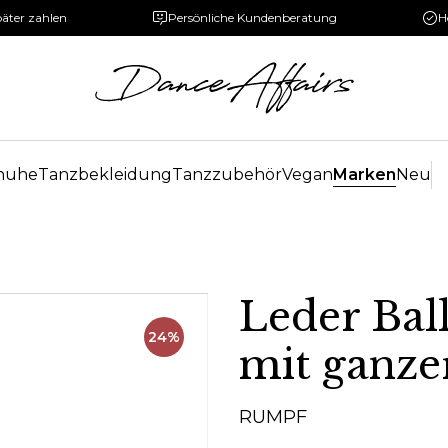
päter zahlen
Persönliche Kundenberatung
H
huhe
Tanzbekleidung
Tanzzubehör
Vegan
Marken
Neu
Leder Bal
24%
mit ganze
RUMPF