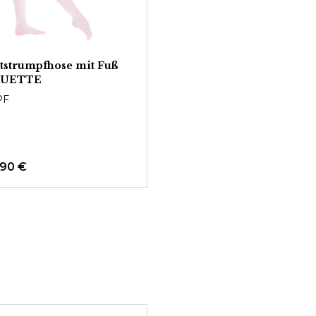
ttstrumpfhose mit Fuß
OUETTE
PF
,90 €