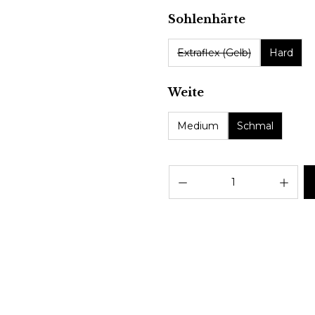
auswählen
Sohlenhärte
Extraflex (Gelb)
Hard
auswählen
Weite
Medium
Schmal
Pro