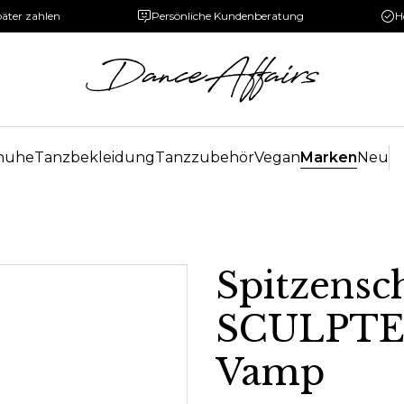
päter zahlen
Persönliche Kundenberatung
H
huhe
Tanzbekleidung
Tanzzubehör
Vegan
Marken
Neu
Spitzensc
SCULPTE
Vamp