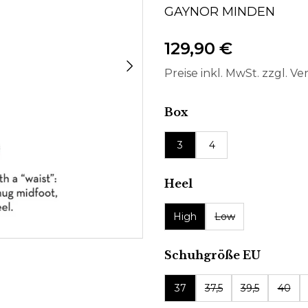
GAYNOR MINDEN
129,90 €
Preise inkl. MwSt. zzgl. V
auswählen
Box
3
4
auswählen
Heel
High
Low
auswäh
Schuhgröße EU
37
37,5
39,5
40