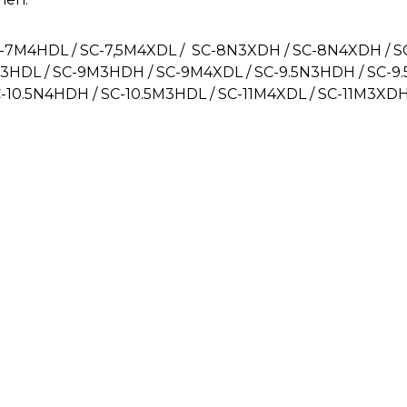
7M4HDL / SC-7,5M4XDL / SC-8N3XDH / SC-8N4XDH / S
HDL / SC-9M3HDH / SC-9M4XDL / SC-9.5N3HDH / SC-9.
-10.5N4HDH / SC-10.5M3HDL / SC-11M4XDL / SC-11M3XDH