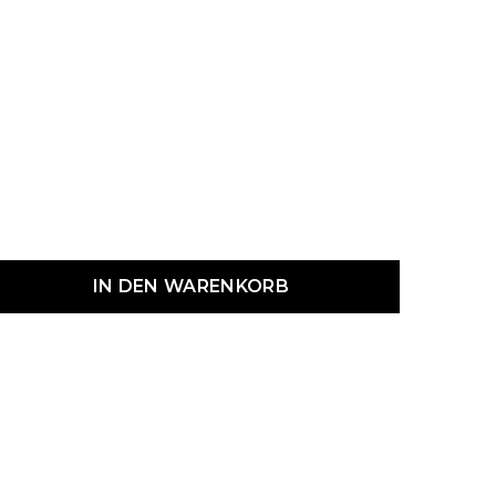
dukt Anzahl: Gib den gewünschten Wert ein oder benutze die Schaltf
IN DEN WARENKORB