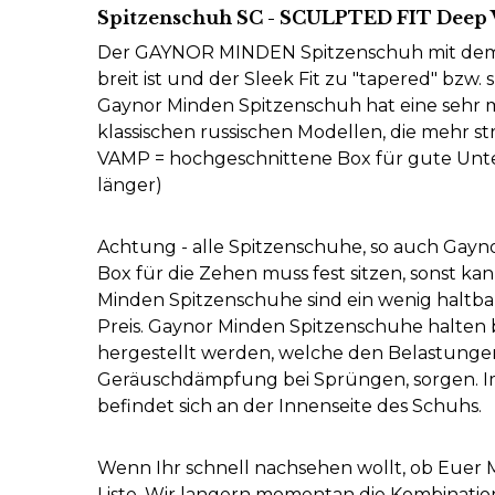
Spitzenschuh SC - SCULPTED FIT Deep
Der GAYNOR MINDEN Spitzenschuh mit dem SC
breit ist und der Sleek Fit zu "tapered" bzw
Gaynor Minden Spitzenschuh hat eine sehr mo
klassischen russischen Modellen, die mehr s
VAMP = hochgeschnittene Box für gute Unte
länger)
Achtung - alle Spitzenschuhe, so auch Gay
Box für die Zehen muss fest sitzen, sonst ka
Minden Spitzenschuhe sind ein wenig haltba
Preis.
Gaynor Minden Spitzenschuhe halten bi
hergestellt werden, welche den Belastungen
Geräuschdämpfung bei Sprüngen, sorgen.
I
befindet sich an der Innenseite des Schuhs.
Wenn Ihr schnell nachsehen wollt, ob Euer M
Liste. Wir langern momentan die Kombinatio