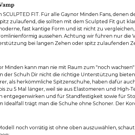
 Vamp
ULPTED FIT. Für alle Gaynor Minden Fans, denen der 
. spitz zulaufend, die sollten mit dem Sculpted Fit gut 
derne, fast kantige Form und ist nicht zu vergleichen,
tromlinienförmig aussehen. Achtung wir führen nur die 
rstützung bei langen Zehen oder spitz zulaufenden Ze
nor Minden kann man nie mit Raum zum "noch wachsen" 
nn der Schuh Dir nicht die richtige Unterstützung biete
rer, als herkömmliche Spitzenschuhe, haben dafür auc
s zu 5 Mal länger, weil sie aus Elastomeren und High-T
 entgegenwirken und für Standfestigkeit sowie für Sto
m Idealfall trägt man die Schuhe ohne Schoner. Der Ko
odell noch vorrätig ist ohne oben auszuwählen, schaut 
nen: