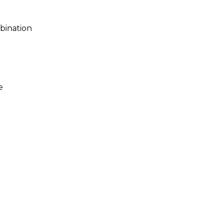
bination
e