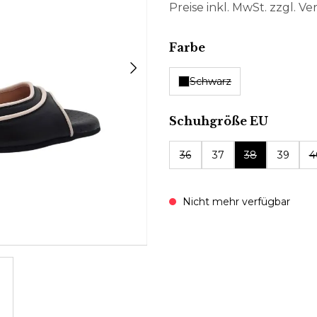
Preise inkl. MwSt. zzgl. V
auswählen
Farbe
Schwarz
auswäh
Schuhgröße EU
36
37
38
39
4
Nicht mehr verfügbar