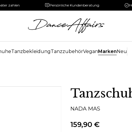
päter zahlen
Persönliche Kundenberatung
H
huhe
Tanzbekleidung
Tanzzubehör
Vegan
Marken
Neu
Tanzschu
NADA MAS
159,90 €