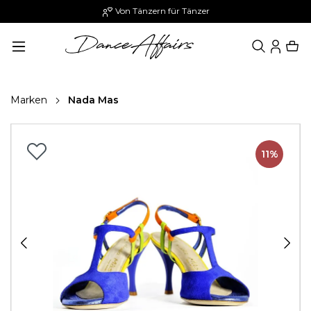
Von Tänzern für Tänzer
alt springen
Marken
Nada Mas
Bildergalerie überspringen
11%