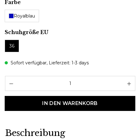
auswählen
Farbe
Royalblau
auswählen
Schuhgröße EU
36
Sofort verfügbar, Lieferzeit: 1-3 days
Pr
IN DEN WARENKORB
Beschreibung