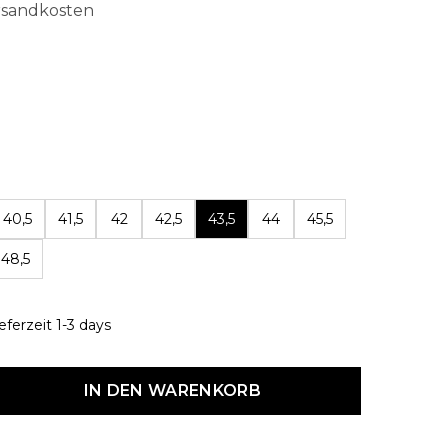
ersandkosten
len
40,5
41,5
42
42,5
43,5
44
45,5
48,5
eferzeit 1-3 days
dukt Anzahl: Gib den gewünschten Wert ein oder benutze die Schaltf
IN DEN WARENKORB