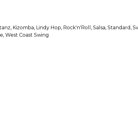
stanz
, Kizomba
, Lindy Hop
, Rock'n'Roll
, Salsa
, Standard
, S
le
, West Coast Swing