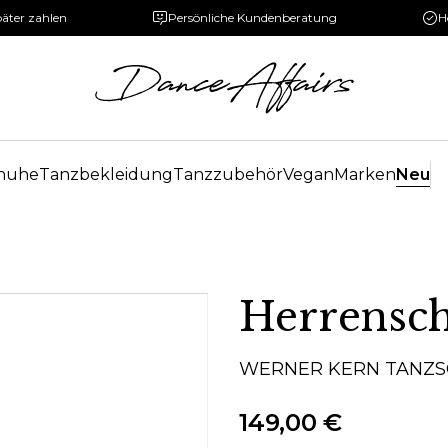
päter zahlen
Persönliche Kundenberatung
H
huhe
Tanzbekleidung
Tanzzubehör
Vegan
Marken
Neu
Herrens
WERNER KERN TANZ
149,00 €