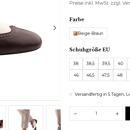
Preise inkl. MwSt. zzgl. V
auswählen
Farbe
Beige-Braun
auswäh
Schuhgröße EU
38
38,5
39,5
40
46
46,5
47,5
48
Versandfertig in 5 Tagen, Li
Pro