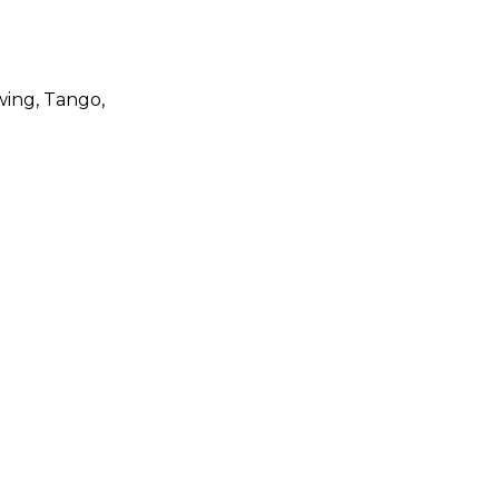
wing
, Tango
,