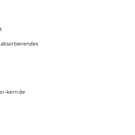
t
 absorbierendes
er-kern.de