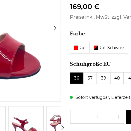
169,00 €
Preise inkl. MwSt. zzgl. V
auswählen
Farbe
Rot
Rot-Schwarz
auswäh
Schuhgröße EU
36
37
39
40
4
Sofort verfügbar, Lieferzeit
Pro