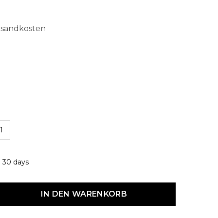
ersandkosten
len
1
: 30 days
dukt Anzahl: Gib den gewünschten Wert ein oder benutze die Schaltf
IN DEN WARENKORB