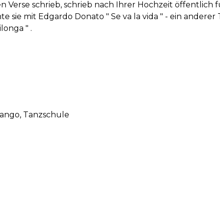
en Verse schrieb, schrieb nach Ihrer Hochzeit öffentlich fü
te sie mit Edgardo Donato " Se va la vida " - ein andere
longa " .
Tango
, Tanzschule