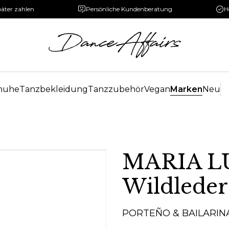
päter zahlen
Persönliche Kundenberatung
H
huhe
Tanzbekleidung
Tanzzubehör
Vegan
Marken
Neu
MARIA LU
Wildleder
PORTEÑO & BAILARIN