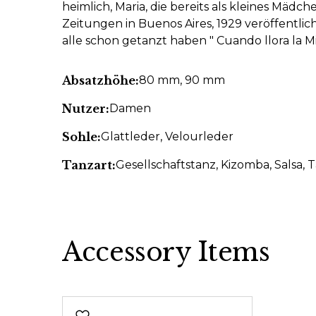
heimlich, Maria, die bereits als kleines Mädch
Zeitungen in Buenos Aires, 1929 veröffentlich
alle schon getanzt haben " Cuando llora la Mi
Absatzhöhe:
80 mm
, 90 mm
Nutzer:
Damen
Sohle:
Glattleder
, Velourleder
Tanzart:
Gesellschaftstanz
, Kizomba
, Salsa
, 
Accessory Items
Produktgalerie überspringen