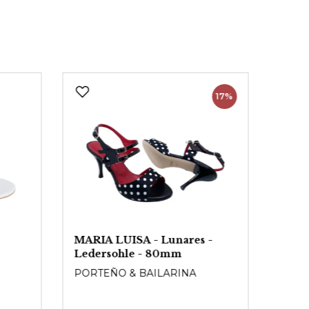
17%
MARIA LUISA - Lunares -
MARI
Ledersohle - 80mm
Wild
PORTEÑO & BAILARINA
PORT