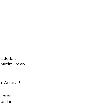
ackleder,
n, Maximum an
 Absatz !!!
 unter
ren ihn