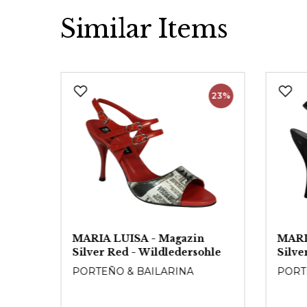
Similar Items
Produktgalerie überspringen
17%
23%
ar -
MARIA LUISA - Magazin
MARI
0mm
Silver Red - Wildledersohle
Silve
PORTEÑO & BAILARINA
PORT