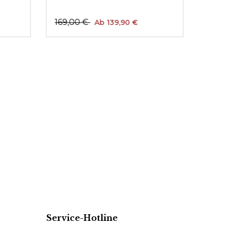
169,00 €
169,
Ab 139,90 €
Service-Hotline