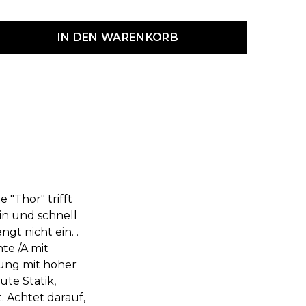
dukt Anzahl: Gib den gewünschten Wert ein oder benutze die Schaltf
IN DEN WARENKORB
 "Thor" trifft
in und schnell
gt nicht ein. .
te /A mit
ung mit hoher
ute Statik,
. Achtet darauf,