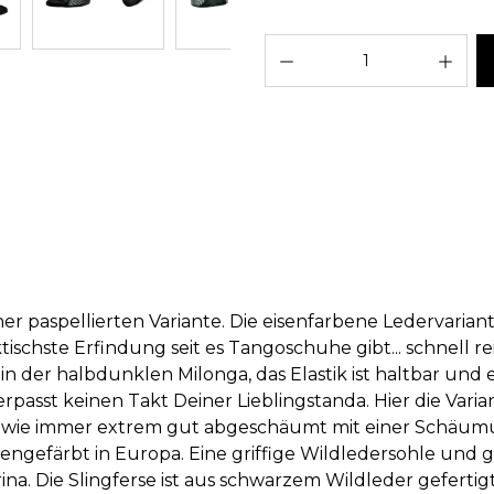
Pro
er paspellierten Variante. Die eisenfarbene Ledervariante
ischste Erfindung seit es Tangoschuhe gibt... schnell re
 der halbdunklen Milonga, das Elastik ist haltbar und en
asst keinen Takt Deiner Lieblingstanda. Hier die Varian
e wie immer extrem gut abgeschäumt mit einer Schäum
nzengefärbt in Europa. Eine griffige Wildledersohle und g
na. Die Slingferse ist aus schwarzem Wildleder gefertigt