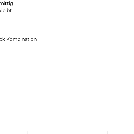
mittig
leibt.
ack Kombination