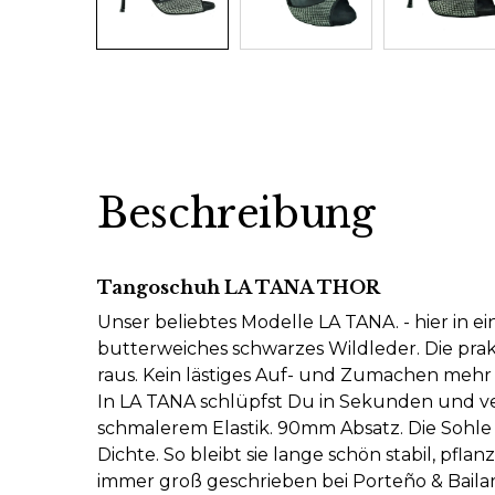
Beschreibung
Tangoschuh LA TANA THOR
Unser beliebtes Modelle LA TANA. - hier in ein
butterweiches schwarzes Wildleder. Die prakt
raus. Kein lästiges Auf- und Zumachen mehr in
In LA TANA schlüpfst Du in Sekunden und verp
schmalerem Elastik. 90mm Absatz. Die Sohl
Dichte. So bleibt sie lange schön stabil, pfla
immer groß geschrieben bei Porteño & Bailari