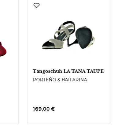
Tangoschuh LA TANA TAUPE
Tang
BRI
PORTEÑO & BAILARINA
PORT
169,00 €
Ab
1