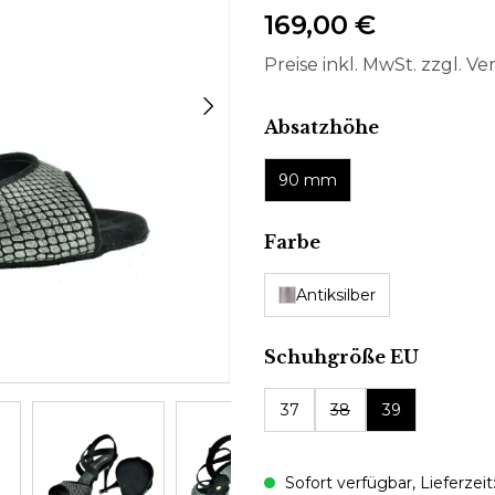
169,00 €
Preise inkl. MwSt. zzgl. V
auswählen
Absatzhöhe
90 mm
auswählen
Farbe
Antiksilber
auswäh
Schuhgröße EU
37
38
39
Sofort verfügbar, Lieferzeit: