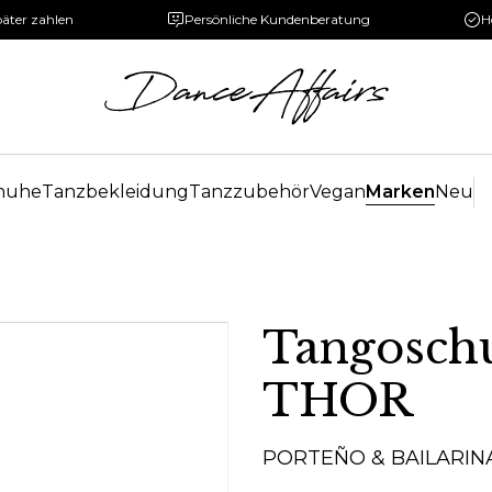
päter zahlen
Persönliche Kundenberatung
H
huhe
Tanzbekleidung
Tanzzubehör
Vegan
Marken
Neu
Tangosch
THOR
PORTEÑO & BAILARIN