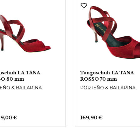
oschuh LA TANA
Tangoschuh LA TANA
SO 80 mm
ROSSO 70 mm
EÑO & BAILARINA
PORTEÑO & BAILARINA
69,00 €
169,90 €