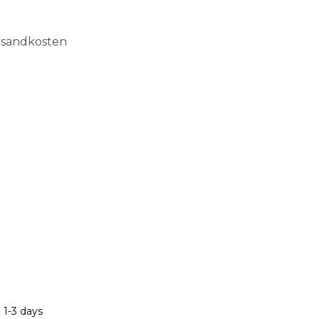
ersandkosten
len
 1-3 days