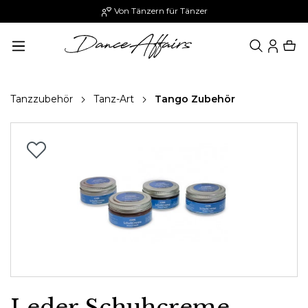
Von Tänzern für Tänzer
Paypal
alt springen
Tanzzubehör
Tanz-Art
Tango Zubehör
Bildergalerie überspringen
Leder Schuhcreme