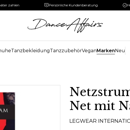
päter zahlen
Persönliche Kundenberatung
H
huhe
Tanzbekleidung
Tanzzubehör
Vegan
Marken
Neu
Netzstru
Net mit N
LEGWEAR INTERNATI