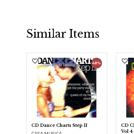
Similar Items
Produktgalerie überspringen
48%
CD Dance Charts Step II
CD C
Vol 4
CASA MUSICA