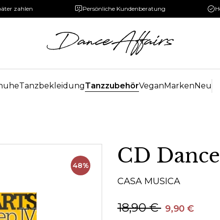
päter zahlen
Persönliche Kundenberatung
H
huhe
Tanzbekleidung
Tanzzubehör
Vegan
Marken
Neu
CD Dance 
48%
CASA MUSICA
18,90 €
9,90 €