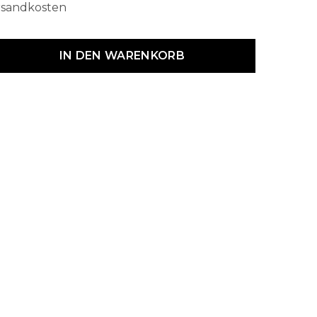
ersandkosten
dukt Anzahl: Gib den gewünschten Wert ein oder benutze die Schaltf
IN DEN WARENKORB