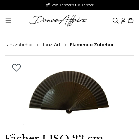
Von Tänzern für Tänzer
alt springen
Tanzzubehör
Tanz-Art
Flamenco Zubehör
Bildergalerie überspringen
Fächer LISO 23 cm