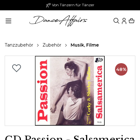
Von Tänzern für Tänzer
alt springen
Tanzzubehör
Zubehör
Musik, Filme
Bildergalerie überspringen
48%
CD Passion - Salsamerica