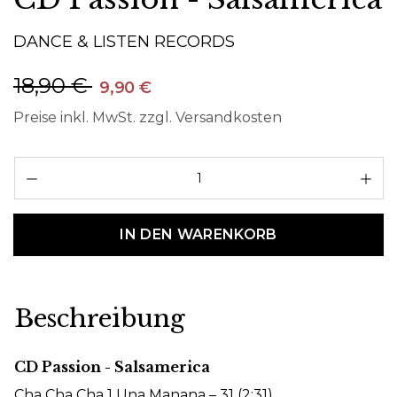
DANCE & LISTEN RECORDS
18,90 €
9,90 €
Preise inkl. MwSt. zzgl. Versandkosten
Pr
IN DEN WARENKORB
Beschreibung
CD Passion - Salsamerica
Cha Cha Cha 1 Una Manana – 31 (2:31)