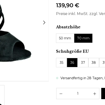
139,90 €
Preise inkl. MwSt. zzgl. V
auswählen
Absatzhöhe
50 mm
70 mm
auswäh
Schuhgröße EU
35
36
37
38
3
Versandfertig in 28 Tagen, L
Pro