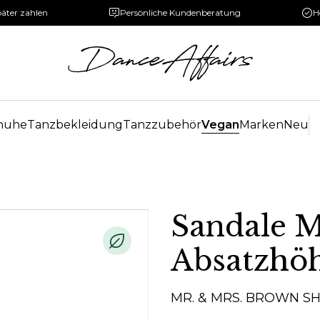
päter zahlen
Persönliche Kundenberatung
H
huhe
Tanzbekleidung
Tanzzubehör
Vegan
Marken
Neu
Sandale M
Absatzhö
MR. & MRS. BROWN S