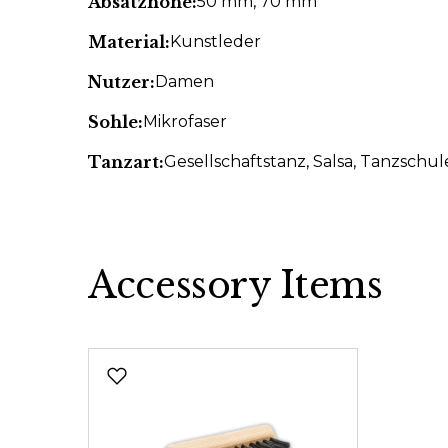
Absatzhöhe:
50 mm
, 70 mm
Material:
Kunstleder
Nutzer:
Damen
Sohle:
Mikrofaser
Tanzart:
Gesellschaftstanz
, Salsa
, Tanzschul
Accessory Items
Produktgalerie überspringen