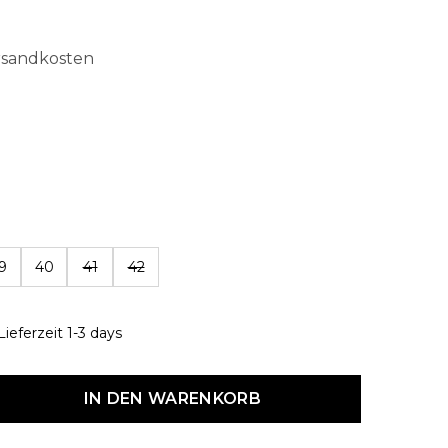
ersandkosten
len
9
40
41
42
ieferzeit 1-3 days
dukt Anzahl: Gib den gewünschten Wert ein oder benutze die Schaltf
IN DEN WARENKORB