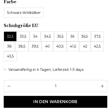
auswählen
Farbe
Schwarz-Antiksilber
auswählen
Schuhgröße EU
32,5
33,5
34
34,5
35,5
36
36,5
37,5
38
38,5
39,5
40
40,5
41,5
42
42,5
43,5
Versandfertig in 4 Tagen, Lieferzeit 1-3 days
Pr
IN DEN WARENKORB