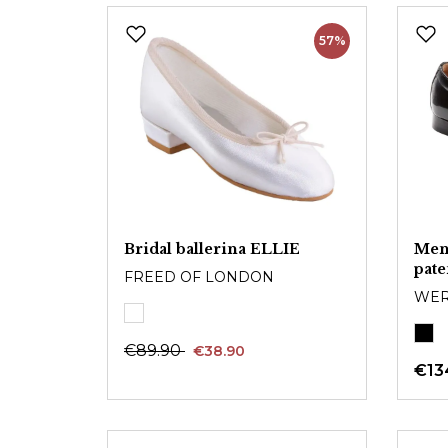
57%
Bridal ballerina ELLIE
Men
pate
FREED OF LONDON
WER
€89.90
€38.90
€13