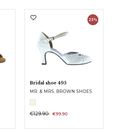
23%
Bridal shoe 495
MR. & MRS. BROWN SHOES
€129.90
€99.90