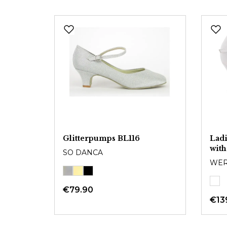
Glitterpumps BL116
Ladi
with
SO DANCA
WER
€79.90
€13