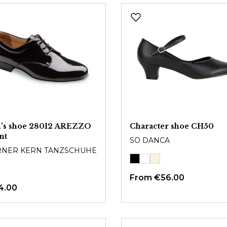
's shoe 28012 AREZZO
Character shoe CH50
nt
SO DANCA
NER KERN TANZSCHUHE
From
€56.00
4.00