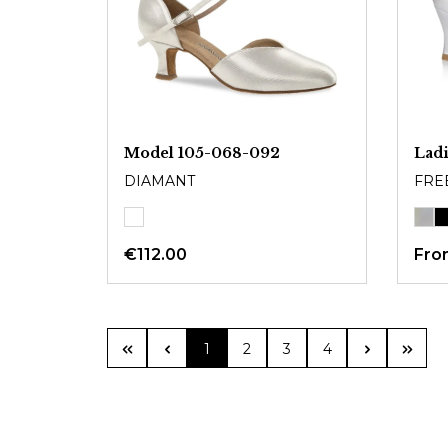
Model 105-068-092
Lad
DIAMANT
FRE
€112.00
Fr
Page
Page
Page
Page
1
2
3
4