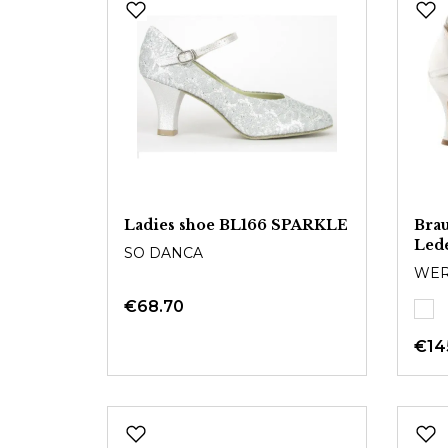
Ladies shoe BL166 SPARKLE
Bra
Led
SO DANCA
WER
€68.70
€14