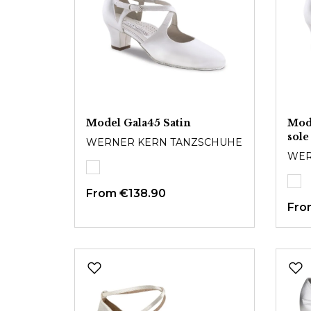
Model Gala45 Satin
Mode
sole
WERNER KERN TANZSCHUHE
WER
From
€138.90
Fr