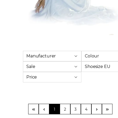
Manufacturer
Colour
Sale
Shoesize EU
Price
Page
Page
Page
Page
1
2
3
4