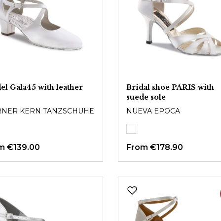
l Gala45 with leather
Bridal shoe PARIS with
suede sole
NER KERN TANZSCHUHE
NUEVA EPOCA
om
€139.00
From
€178.90