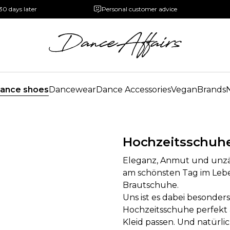
30 days later
Personal customer advice
ance shoes
Dancewear
Dance Accessories
Vegan
Brands
Hochzeitsschuh
Eleganz, Anmut und unz
am schönsten Tag im Leben
Brautschuhe.
Uns ist es dabei besonder
Hochzeitsschuhe perfekt
Kleid passen. Und natürl