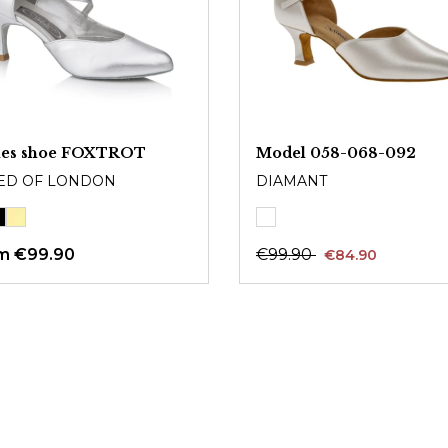
ies shoe FOXTROT
Model 058-068-092
ED OF LONDON
DIAMANT
om
€99.90
€99.90
€84.90