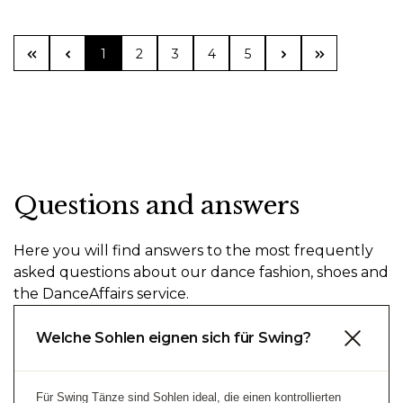
Page
Page
Page
Page
Page
1
2
3
4
5
Questions and answers
Here you will find answers to the most frequently
asked questions about our dance fashion, shoes and
the DanceAffairs service.
Welche Sohlen eignen sich für Swing?
Für Swing Tänze sind Sohlen ideal, die einen kontrollierten