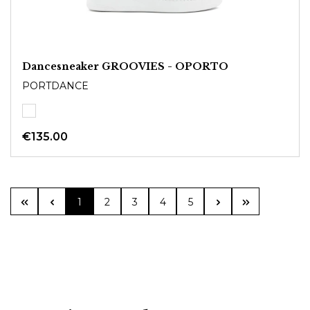
Dancesneaker GROOVIES - OPORTO
PORTDANCE
€135.00
Page
Page
Page
Page
Page
1
2
3
4
5