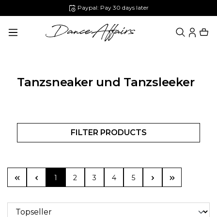
Paypal: Pay 30 days later
in content
Tanzsneaker und Tanzsleeker
FILTER PRODUCTS
Page
Page
Page
Page
Page
1
2
3
4
5