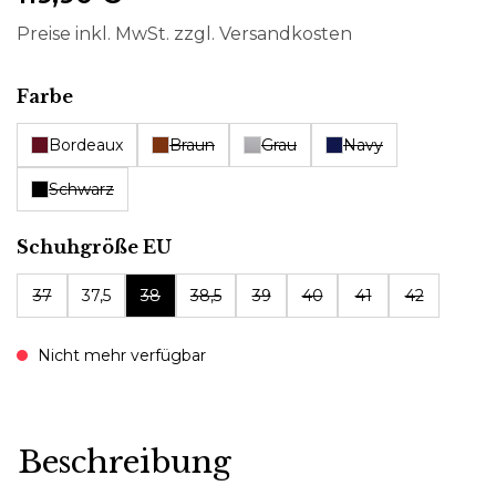
Preise inkl. MwSt. zzgl. Versandkosten
auswählen
Farbe
Bordeaux
Braun
Grau
Navy
Schwarz
auswählen
Schuhgröße EU
37
37,5
38
38,5
39
40
41
42
Nicht mehr verfügbar
Beschreibung