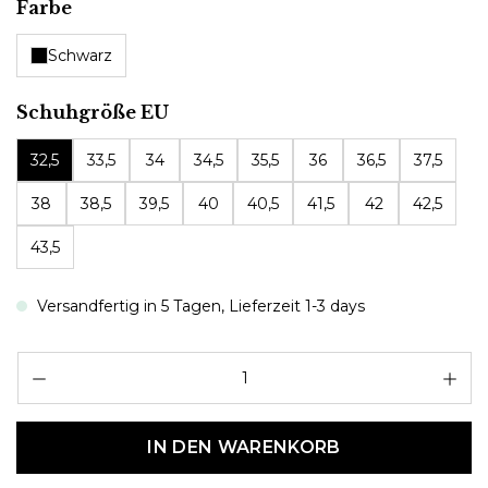
auswählen
Farbe
Schwarz
auswählen
Schuhgröße EU
32,5
33,5
34
34,5
35,5
36
36,5
37,5
38
38,5
39,5
40
40,5
41,5
42
42,5
43,5
Versandfertig in 5 Tagen, Lieferzeit 1-3 days
Pr
IN DEN WARENKORB