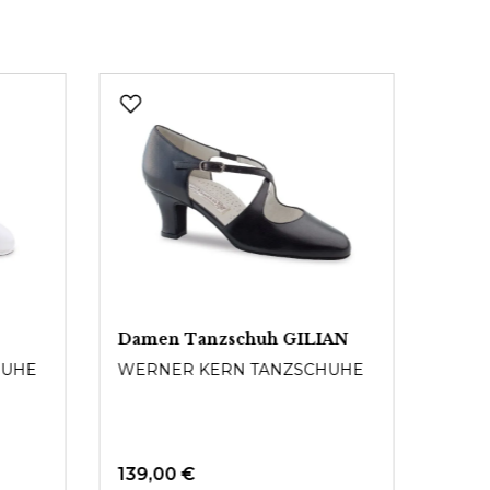
Damen Tanzschuh GILIAN
Dame
Samt
HUHE
WERNER KERN TANZSCHUHE
WERN
139,00 €