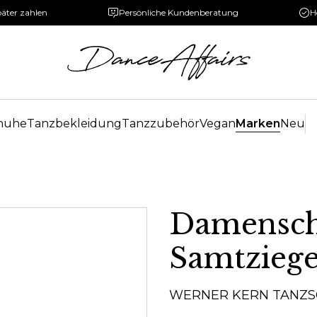
päter zahlen
Persönliche Kundenberatung
H
huhe
Tanzbekleidung
Tanzzubehör
Vegan
Marken
Neu
Damensc
Samtzieg
WERNER KERN TANZ