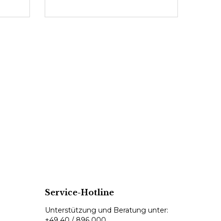
139,
Service-Hotline
Unterstützung und Beratung unter:
+49 40 / 896 000