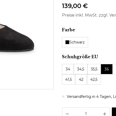
139,00 €
Preise inkl. MwSt. zzgl. V
auswählen
Farbe
Schwarz
auswäh
Schuhgröße EU
34
34,5
35,5
36
41,5
42
42,5
Versandfertig in 4 Tagen, Li
Pro