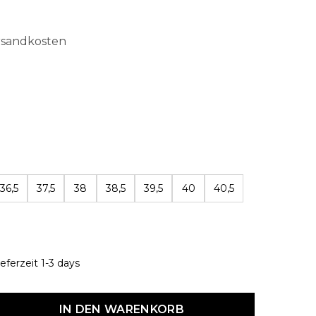
ersandkosten
len
36,5
37,5
38
38,5
39,5
40
40,5
eferzeit 1-3 days
dukt Anzahl: Gib den gewünschten Wert ein oder benutze die Schaltf
IN DEN WARENKORB