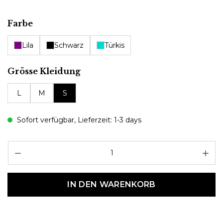
auswählen
Farbe
Lila
Schwarz
Türkis
auswählen
Grösse Kleidung
L
M
S
Sofort verfügbar, Lieferzeit: 1-3 days
Pr
IN DEN WARENKORB