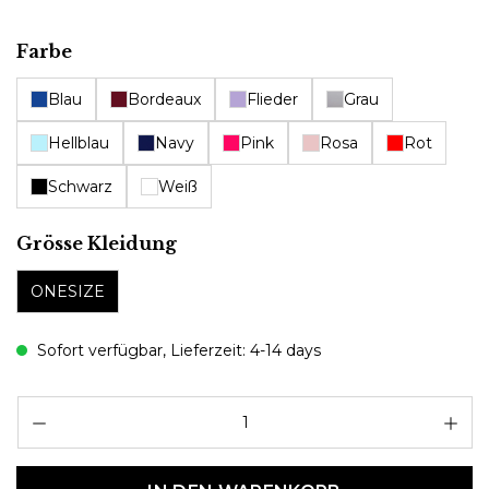
auswählen
Farbe
Blau
Bordeaux
Flieder
Grau
Hellblau
Navy
Pink
Rosa
Rot
Schwarz
Weiß
auswählen
Grösse Kleidung
ONESIZE
Sofort verfügbar, Lieferzeit: 4-14 days
Pr