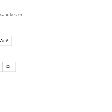
ersandkosten
Weiß
hlen
XXL