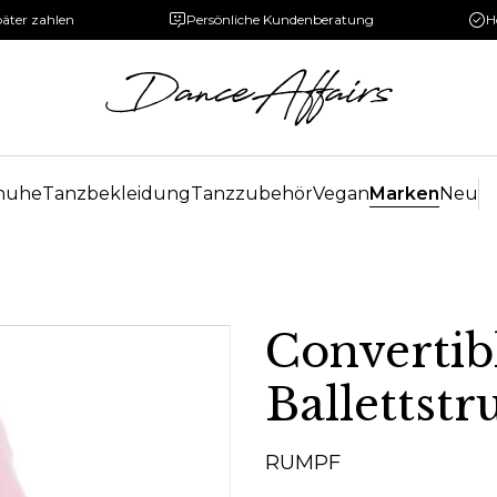
päter zahlen
Persönliche Kundenberatung
H
huhe
Tanzbekleidung
Tanzzubehör
Vegan
Marken
Neu
Convertib
Ballettst
RUMPF