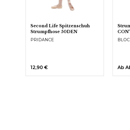
h
Second Life Spitzenschuh
Strum
Strumpfhose 50DEN
CON
PRIDANCE
BLOC
12,90 €
Ab
A