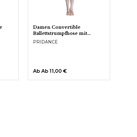
e
Damen Convertible
Conv
Ballettstrumpfhose mit
Balle
Fußloch
Fußl
PRIDANCE
LEGW
Ab
Ab 11,00 €
Ab
1