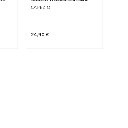
PRO
CAPEZIO
BLO
24,90 €
Ab
2