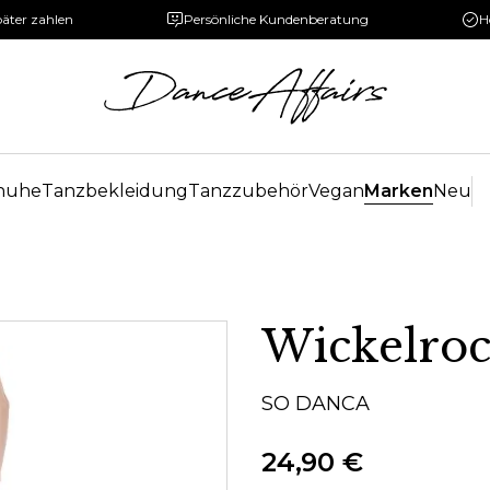
päter zahlen
Persönliche Kundenberatung
H
huhe
Tanzbekleidung
Tanzzubehör
Vegan
Marken
Neu
Wickelro
SO DANCA
24,90 €