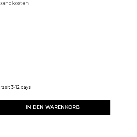
ersandkosten
hlen
rzeit 3-12 days
dukt Anzahl: Gib den gewünschten Wert ein oder benutze die Schaltf
IN DEN WARENKORB