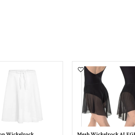
on Wickelrock
Mesh Wickelrock ALE