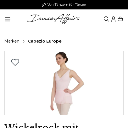
Von Tänzern für Tänzer
alt springen
Marken
Capezio Europe
Bildergalerie überspringen
Wickelrock mit