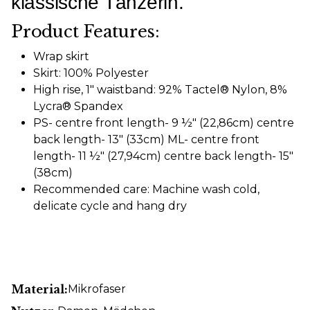
klassische Tänzerin.
Product Features:
Wrap skirt
Skirt: 100% Polyester
High rise, 1" waistband: 92% Tactel® Nylon, 8%
Lycra® Spandex
PS- centre front length- 9 ½" (22,86cm) centre
back length- 13" (33cm) ML- centre front
length- 11 ½" (27,94cm) centre back length- 15"
(38cm)
Recommended care: Machine wash cold,
delicate cycle and hang dry
Material:
Mikrofaser