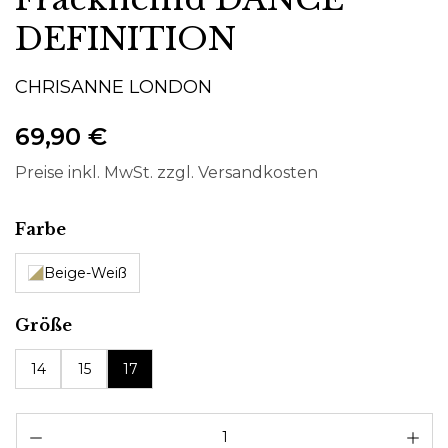
DEFINITION
CHRISANNE LONDON
69,90 €
Preise inkl. MwSt. zzgl. Versandkosten
auswählen
Farbe
Beige-Weiß
auswählen
Größe
14
15
17
Pr