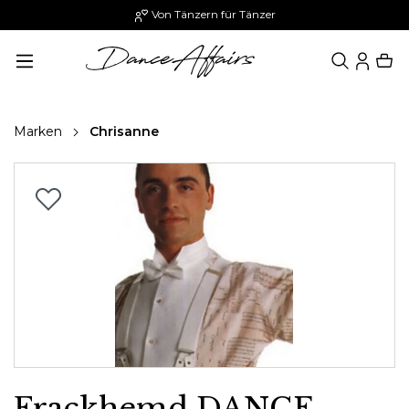
Von Tänzern für Tänzer
alt springen
Marken
Chrisanne
Bildergalerie überspringen
Frackhemd DANCE