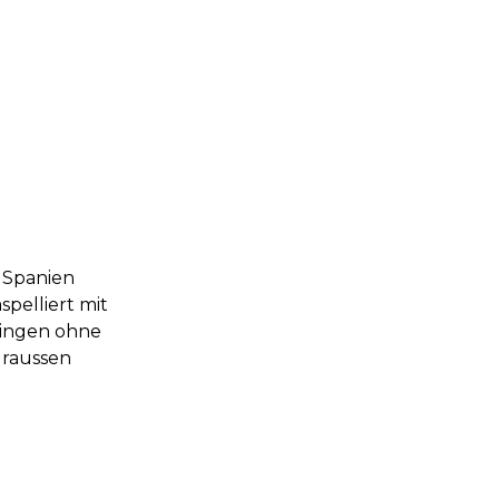
n Spanien
pelliert mit
ringen ohne
draussen