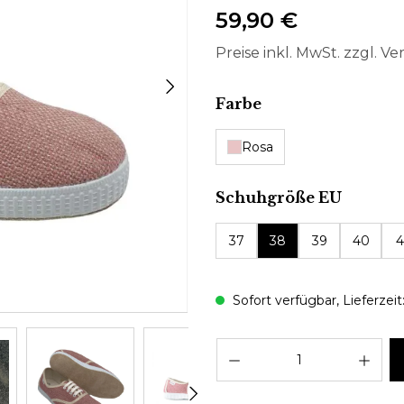
59,90 €
Preise inkl. MwSt. zzgl. V
auswählen
Farbe
Rosa
auswäh
Schuhgröße EU
37
38
39
40
4
Sofort verfügbar, Lieferzeit:
Pro