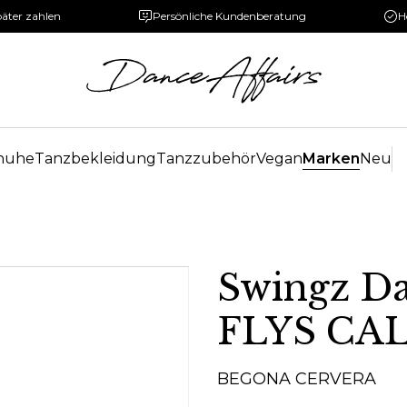
päter zahlen
Persönliche Kundenberatung
H
huhe
Tanzbekleidung
Tanzzubehör
Vegan
Marken
Neu
Swingz Da
FLYS CA
BEGONA CERVERA