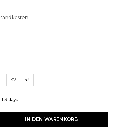
ersandkosten
len
1
42
43
 1-3 days
dukt Anzahl: Gib den gewünschten Wert ein oder benutze die Schaltf
IN DEN WARENKORB