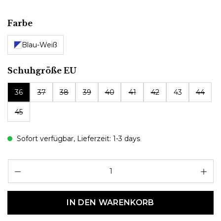
auswählen
Farbe
Blau-Weiß
auswählen
Schuhgröße EU
36
37
38
39
40
41
42
43
44
45
Sofort verfügbar, Lieferzeit: 1-3 days
Pr
IN DEN WARENKORB