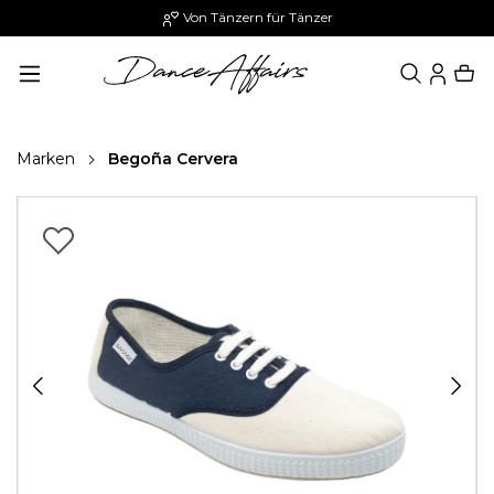
Von Tänzern für Tänzer
alt springen
Marken
Begoña Cervera
Bildergalerie überspringen