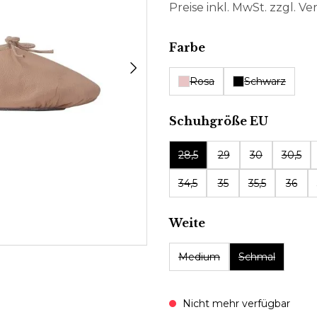
Preise inkl. MwSt. zzgl. V
auswählen
Farbe
Rosa
Schwarz
auswäh
Schuhgröße EU
28,5
29
30
30,5
34,5
35
35,5
36
auswählen
Weite
Medium
Schmal
Nicht mehr verfügbar