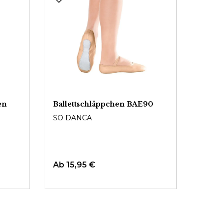
en
Ballettschläppchen BAE90
Balle
Sohl
SO DANCA
BLO
Ab
15,95 €
19,9