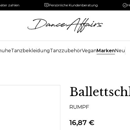
päter zahlen
Persönliche Kundenberatung
H
huhe
Tanzbekleidung
Tanzzubehör
Vegan
Marken
Neu
Ballettsc
RUMPF
16,87 €