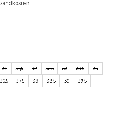
ersandkosten
len
31
31,5
32
32,5
33
33,5
34
36,5
37,5
38
38,5
39
39,5