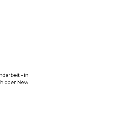
darbeit - in
sch oder New