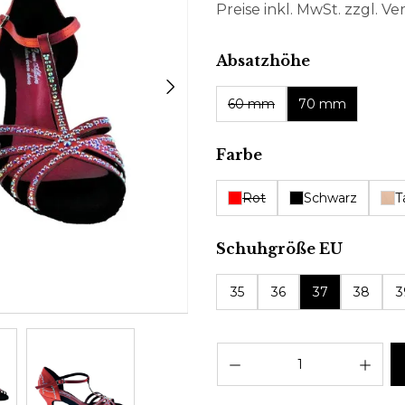
Preise inkl. MwSt. zzgl. V
auswählen
Absatzhöhe
60 mm
70 mm
auswählen
Farbe
Rot
Schwarz
T
auswäh
Schuhgröße EU
35
36
37
38
3
Pro