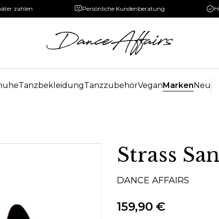
päter zahlen
Persönliche Kundenberatung
H
huhe
Tanzbekleidung
Tanzzubehör
Vegan
Marken
Neu
Strass S
DANCE AFFAIRS
159,90 €