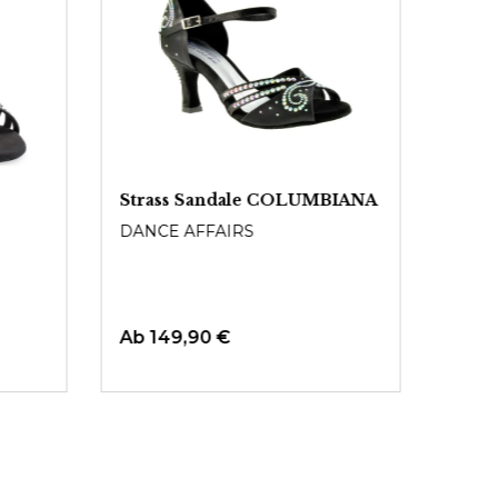
Strass Sandale COLUMBIANA
Stra
70m
DANCE AFFAIRS
DANC
Ab
149,90 €
Ab
1