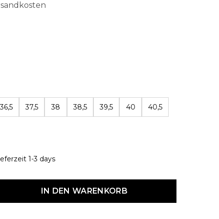
ersandkosten
len
36,5
37,5
38
38,5
39,5
40
40,5
eferzeit 1-3 days
dukt Anzahl: Gib den gewünschten Wert ein oder benutze die Schaltf
IN DEN WARENKORB