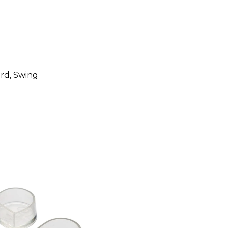
ard
, Swing