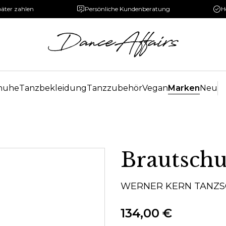
päter zahlen
Persönliche Kundenberatung
H
huhe
Tanzbekleidung
Tanzzubehör
Vegan
Marken
Neu
Brautsch
WERNER KERN TANZ
134,00 €