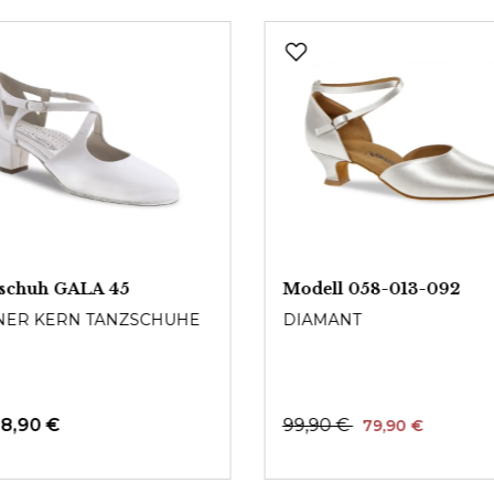
tschuh GALA 45
Modell 058-013-092
ER KERN TANZSCHUHE
DIAMANT
38,90 €
99,90 €
79,90 €