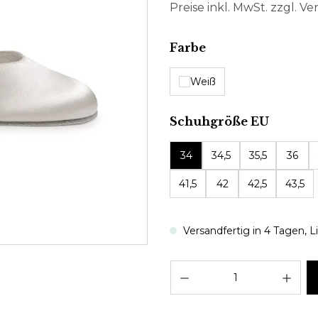
Preise inkl. MwSt. zzgl. V
auswählen
Farbe
Weiß
auswäh
Schuhgröße EU
34
34,5
35,5
36
41,5
42
42,5
43,5
Versandfertig in 4 Tagen, Li
Pro