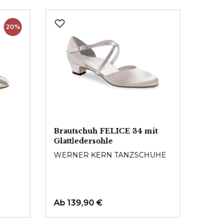
20%
Brautschuh FELICE 34 mit
Brau
Glattledersohle
Glatt
WERNER KERN TANZSCHUHE
WERN
Ab
139,90 €
Ab
1