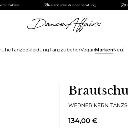
päter zahlen
Persönliche Kundenberatung
H
huhe
Tanzbekleidung
Tanzzubehör
Vegan
Marken
Neu
Brautsch
WERNER KERN TANZ
134,00 €