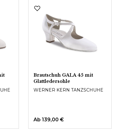
it
Brautschuh GALA 45 mit
Mode
Glattledersohle
DIAM
HUHE
WERNER KERN TANZSCHUHE
99,9
Ab
139,00 €