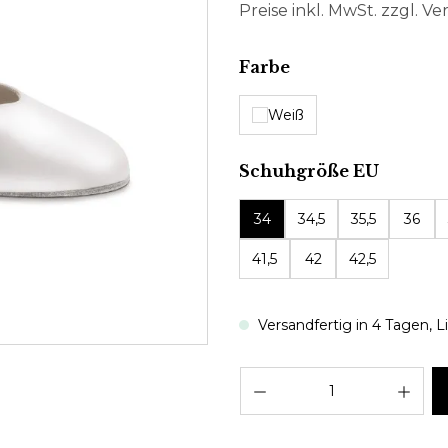
Preise inkl. MwSt. zzgl. V
auswählen
Farbe
Weiß
auswäh
Schuhgröße EU
34
34,5
35,5
36
41,5
42
42,5
Versandfertig in 4 Tagen, Li
Pro