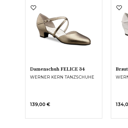
Produktgalerie überspringen
atin
Damenschuh FELICE 34
Brau
WERNER KERN TANZSCHUHE
WERN
UHE
139,00 €
134,