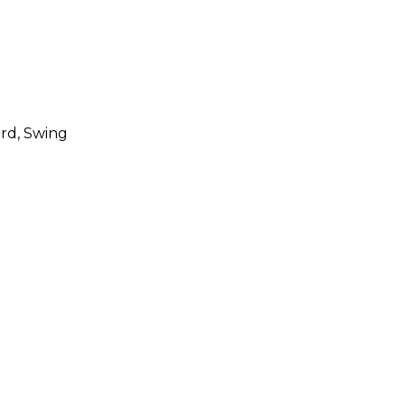
ard
, Swing