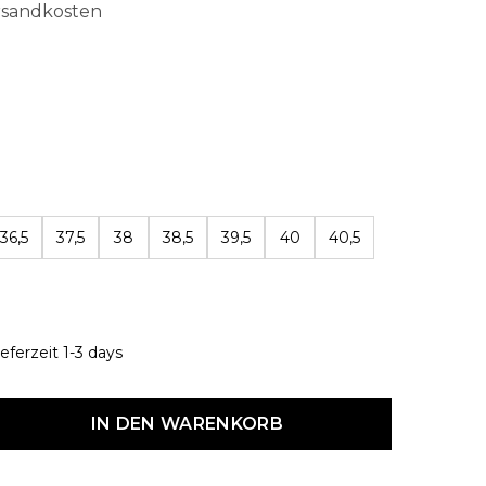
ersandkosten
len
36,5
37,5
38
38,5
39,5
40
40,5
eferzeit 1-3 days
dukt Anzahl: Gib den gewünschten Wert ein oder benutze die Schaltf
IN DEN WARENKORB