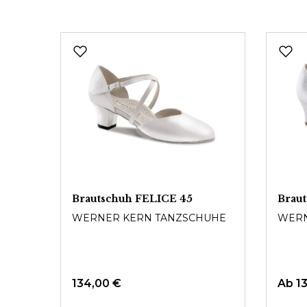
Produktgalerie überspringen
atin
Brautschuh FELICE 45
Brau
WERNER KERN TANZSCHUHE
WERN
UHE
134,00 €
Ab
1