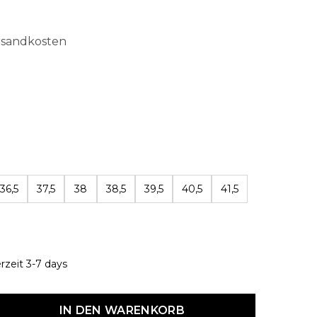
ersandkosten
len
36,5
37,5
38
38,5
39,5
40,5
41,5
erzeit 3-7 days
dukt Anzahl: Gib den gewünschten Wert ein oder benutze die Schaltf
IN DEN WARENKORB