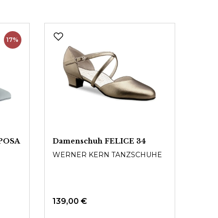
17%
SPOSA
Damenschuh FELICE 34
Brau
WERNER KERN TANZSCHUHE
WERN
139,00 €
134,