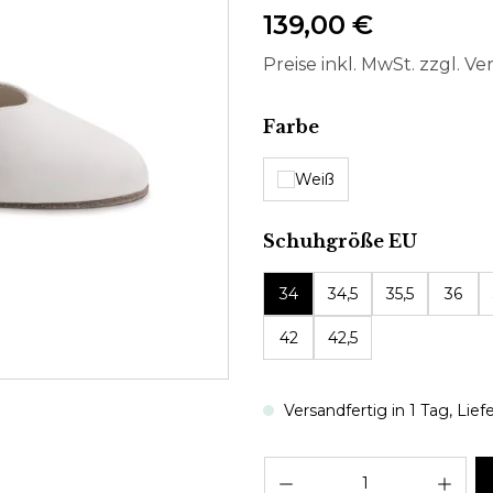
139,00 €
Preise inkl. MwSt. zzgl. V
auswählen
Farbe
Weiß
auswäh
Schuhgröße EU
34
34,5
35,5
36
42
42,5
Versandfertig in 1 Tag, Lief
Pro