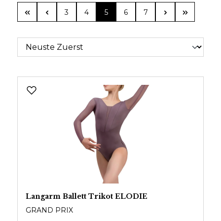
Seite
Seite
Seite
Seite
Seite
3
4
5
6
7
Langarm Ballett Trikot ELODIE
GRAND PRIX