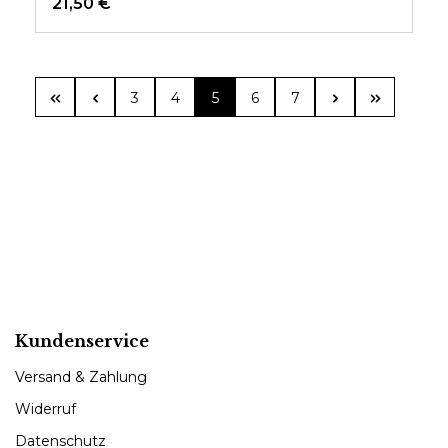
21,50 €
Seite
Seite
Seite
Seite
Seite
3
4
5
6
7
Kundenservice
Versand & Zahlung
Widerruf
Datenschutz