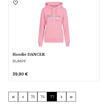
Hoodie DANCER
RUMPF
39,90 €
Seite
Seite
Seite
75
76
77