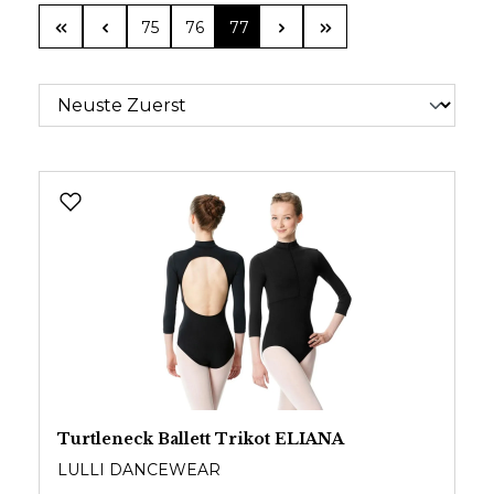
Seite
Seite
Seite
75
76
77
Turtleneck Ballett Trikot ELIANA
LULLI DANCEWEAR