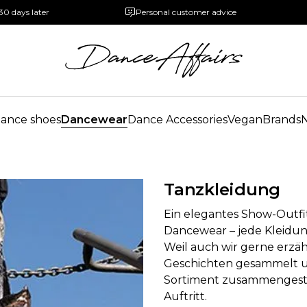
30 days later
Personal customer advice
ance shoes
Dancewear
Dance Accessories
Vegan
Brands
Tanzkleidung
Ein elegantes Show-Outfit,
Dancewear – jede Kleidun
Weil auch wir gerne erzä
Geschichten gesammelt u
Sortiment zusammengestel
Auftritt.