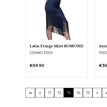
Latin Fringe Skirt BOMOND
Asy
GRAND PRIX
PRI
€69.90
€36
Page
Page
Page
Page
Page
71
72
73
74
75