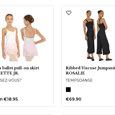
s ballet pull-on skirt
Ribbed Viscose Jumpsui
IETTE JR.
ROSALIE
SEZ-VOUS?
TEMPSDANSE
om
€18.95
€69.90