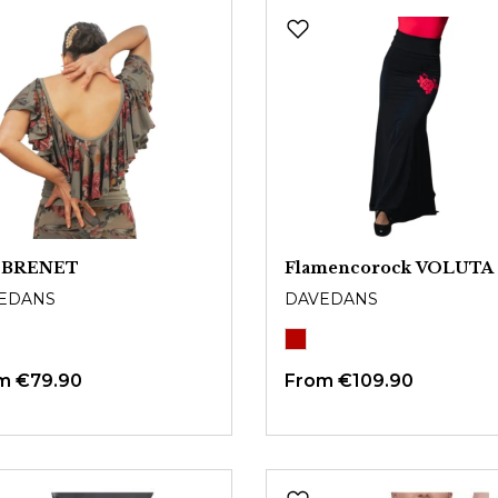
 BRENET
Flamencorock VOLUTA
EDANS
DAVEDANS
om
€79.90
From
€109.90