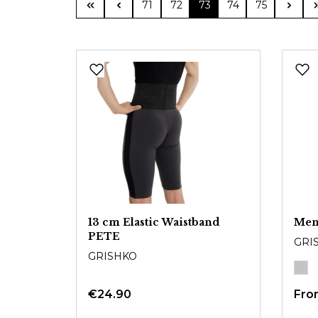
Page
Page
Page
Page
Page
71
72
73
74
75
13 cm Elastic Waistband
Men
PETE
GRI
GRISHKO
€24.90
Fr