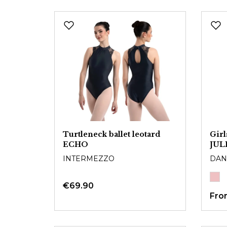
Turtleneck ballet leotard
Girl
ECHO
JUL
INTERMEZZO
DAN
€69.90
Fr