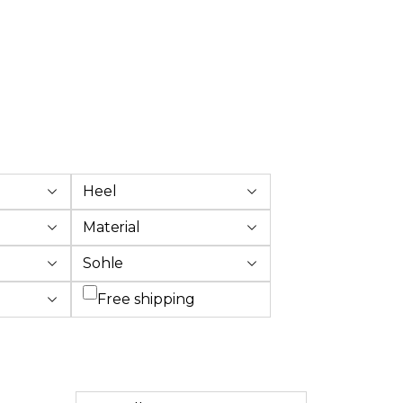
Heel
Material
Sohle
Add filter: Free shipping
Free shipping